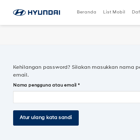
Skip
to
Beranda
List Mobil
Daf
content
Kehilangan password? Silakan masukkan nama pe
email.
Wajib
Nama pengguna atau email
*
Atur ulang kata sandi