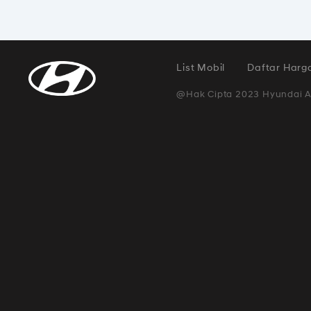
List Mobil
Daftar Harg
@Hak Cipta 2023 Hyundai A